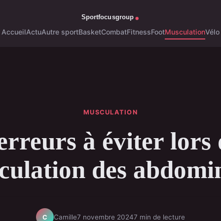
Accueil
Actu
Autre sport
Basket
Combat
Fitness
Foot
Musculation
Vélo
MUSCULATION
erreurs à éviter lors 
culation des abdomi
Camille
7 novembre 2024
7 min de lecture
C