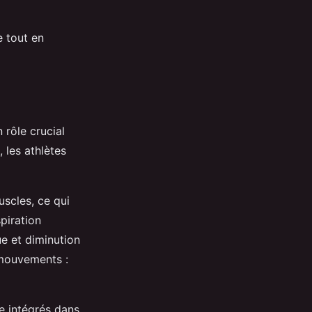
e tout en
 rôle crucial
 les athlètes
scles, ce qui
piration
ue et diminution
 mouvements :
e intégrés dans