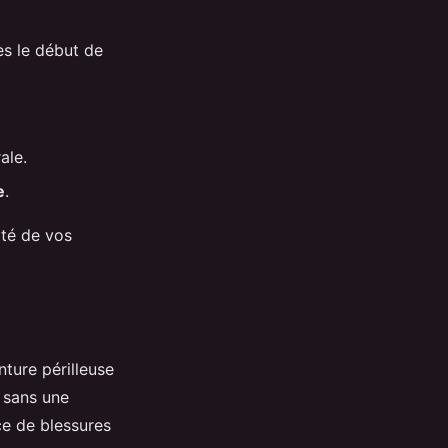
ès le début de
ale.
e
.
ité de vos
ture périlleuse
sans une
ce de blessures