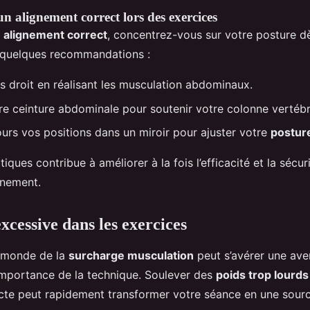
n alignement correct lors des exercices
n
alignement correct
, concentrez-vous sur votre posture d
ci quelques recommandations :
s droit en réalisant les musculation abdominaux.
e ceinture abdominale pour soutenir votre colonne vertébr
ours vos positions dans un miroir pour ajuster votre
postur
iques contribue à améliorer à la fois l’efficacité et la sécur
înement.
xcessive dans les exercices
e monde de la
surcharge musculation
peut s’avérer une aven
l’importance de la technique. Soulever des
poids trop lourds
cte peut rapidement transformer votre séance en une sour