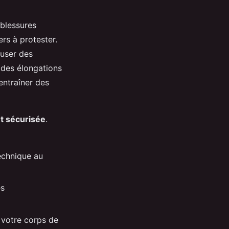
 blessures
ers à protester.
auser des
 des élongations
entraîner des
t sécurisée
.
technique au
es
 votre corps de