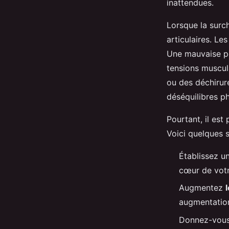
inattendues.
Lorsque la surch
articulaires. Le
Une mauvaise po
tensions muscul
ou des déchirure
déséquilibres p
Pourtant, il es
Voici quelques s
Établissez u
cœur de votr
Augmentez
augmentation
Donnez-vous 