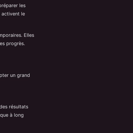
préparer les
activent le
poraires. Elles
les progrès.
pter un grand
es résultats
ique à long