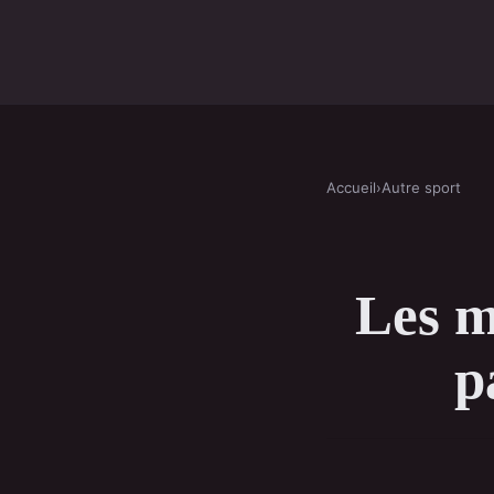
Accueil
›
Autre sport
Les m
p