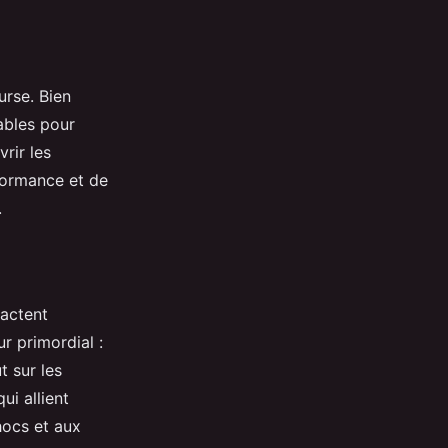
urse. Bien
sables pour
rir les
rformance et de
.
pactent
r primordial :
t sur les
ui allient
hocs et aux