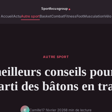
Accueil
Actu
Autre sport
Basket
Combat
Fitness
Foot
Musculation
Vélo
AUTRE SPORT
eilleurs conseils pour
arti des bâtons en tra
Camille
17 février 2026
8 min de lecture
C