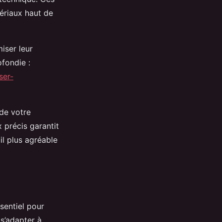
ériaux haut de
iser leur
ofondie :
ser-
 de votre
 précis garantit
l plus agréable
ssentiel pour
 s’adapter à