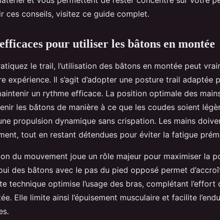
matériel et vous permettent de rester concentré sur votre 
 ces conseils, visitez ce guide complet.
efficaces pour utiliser les bâtons en montée
tiquez le trail, l’utilisation des bâtons en montée peut vra
e expérience. Il s’agit d’adopter une posture trail adaptée
maintenir un rythme efficace. La position optimale des main
t tenir les bâtons de manière à ce que les coudes soient légè
une propulsion dynamique sans crispation. Les mains doivent
ent, tout en restant détendues pour éviter la fatigue prém
ion du mouvement joue un rôle majeur pour maximiser la po
pui des bâtons avec le pas du pied opposé permet d’accroît
tte technique optimise l’usage des bras, complétant l’effort
e. Elle limite ainsi l’épuisement musculaire et facilite l’end
es.