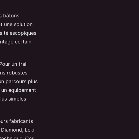
es bâtons
t une solution
s télescopiques
antage certain
our un trail
ns robustes
un parcours plus
e, un équipement
plus simples
urs fabricants
k Diamond, Leki
 technique. Ces