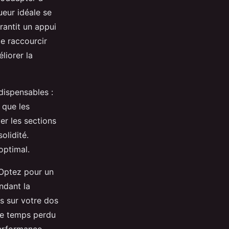
ueur idéale se
rantit un appui
de raccourcir
liorer la
dispensables :
 que les
er les sections
olidité.
optimal.
 Optez pour un
ndant la
s sur votre dos
le temps perdu