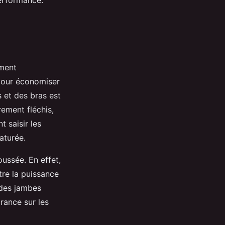
performance.
iment
 pour économiser
s et des bras est
rement fléchis,
 saisir les
aturée.
ussée. En effet,
re la puissance
 des jambes
urance sur les