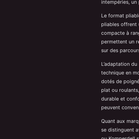
intempéries, un 
Le format pliabl
pliables offrent
compacte à rang
permettent un ré
sur des parcours
L’adaptation du 
technique en mo
dotés de poigné
plat ou roulants
durable et confo
peuvent conveni
Quant aux marqu
se distinguent 
ou Komperdell so