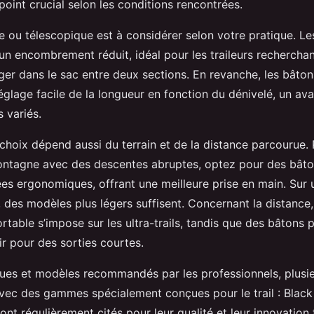
point crucial selon les conditions rencontrées.
e ou télescopique est à considérer selon votre pratique. L
 un encombrement réduit, idéal pour les traileurs recherchan
er dans le sac entre deux sections. En revanche, les bâton
glage facile de la longueur en fonction du dénivelé, un av
 variés.
choix dépend aussi du terrain et de la distance parcourue. P
ntagne avec des descentes abruptes, optez pour des bâto
es ergonomiques, offrant une meilleure prise en main. Sur 
, des modèles plus légers suffisent. Concernant la distanc
rtable s’impose sur les ultra-trails, tandis que des bâtons 
r pour des sorties courtes.
es et modèles recommandés par les professionnels, plusie
avec des gammes spécialement conçues pour le trail : Blac
nt régulièrement cités pour leur qualité et leur innovation