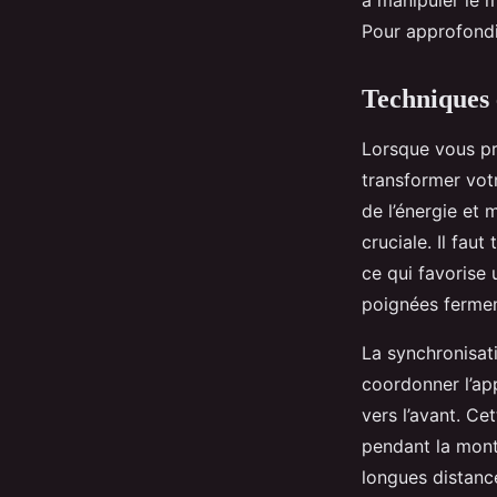
à manipuler le 
Pour approfondir
Techniques 
Lorsque vous pra
transformer votr
de l’énergie et 
cruciale. Il fau
ce qui favorise 
poignées fermem
La synchronisat
coordonner l’ap
vers l’avant. Ce
pendant la monté
longues distanc